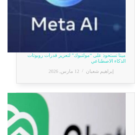
ميتا تستحوذ على “مولتبوك” لتعزيز قدرات روبوتات
الذكاء الاصطناعي
إبراهيم شعبان
12 مارس, 2026