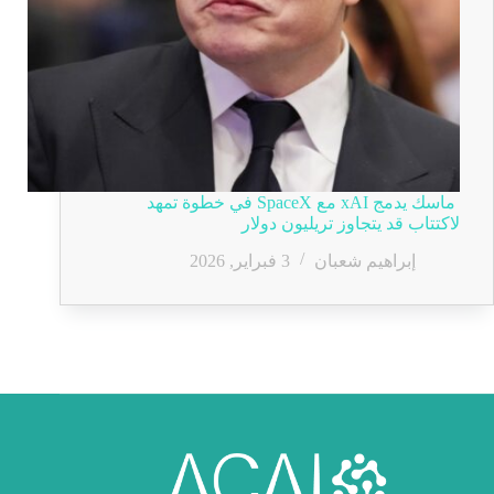
ماسك يدمج xAI مع SpaceX في خطوة تمهد
لاكتتاب قد يتجاوز تريليون دولار
إبراهيم شعبان
3 فبراير, 2026