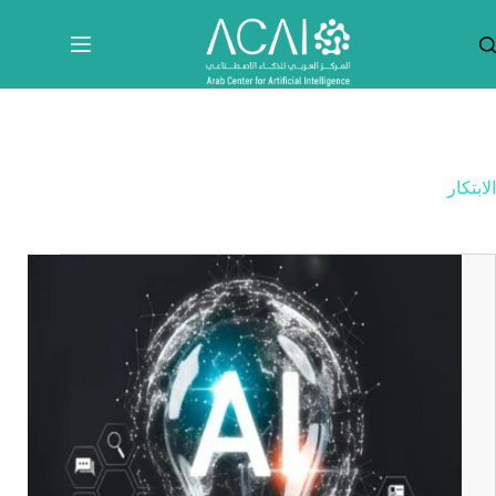
لتجاوز
لى
لمحتوى
الابتكار