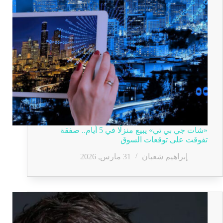
«شات جي بي تي» يبيع منزلًا في 5 أيام.. صفقة
تفوقت على توقعات السوق
إبراهيم شعبان
31 مارس, 2026