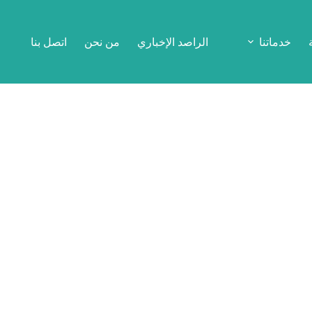
خدماتنا
الراصد الإخباري
من نحن
اتصل بنا