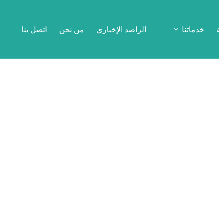
خدماتنا
الراصد الإخباري
من نحن
اتصل بنا