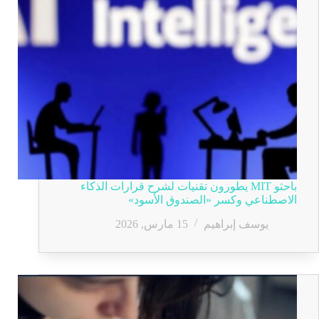
باحثو MIT يطورون تقنيات لشرح قرارات الذكاء
الاصطناعي وكسر «الصندوق الأسود»
يوسف إبراهيم
15 مارس, 2026