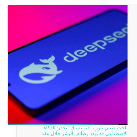
باحث صيني بارز بـ”ديب سيك” يحذر: الذكاء
الاصطناعي قد يهدد وظائف البشر خلال عقد