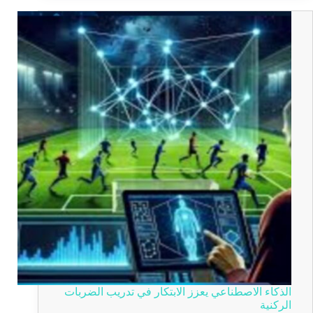
الذكاء الاصطناعي يعزز الابتكار في تدريب الضربات
الركنية