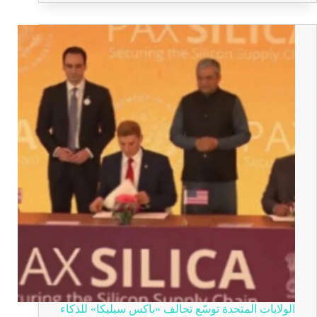
الولايات المتحدة توسّع تحالف «باكس سيليكا» للذكاء