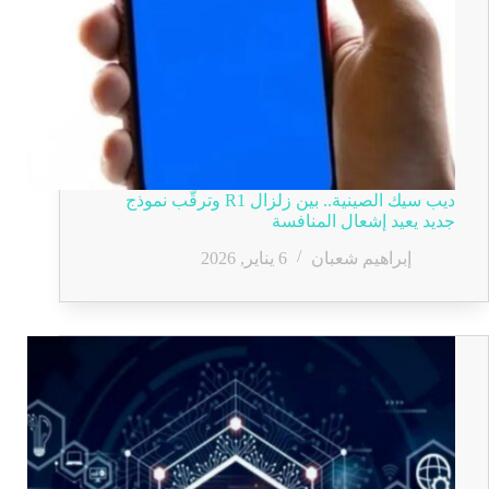
ديب سيك الصينية.. بين زلزال R1 وترقّب نموذج
جديد يعيد إشعال المنافسة
إبراهيم شعبان
6 يناير, 2026