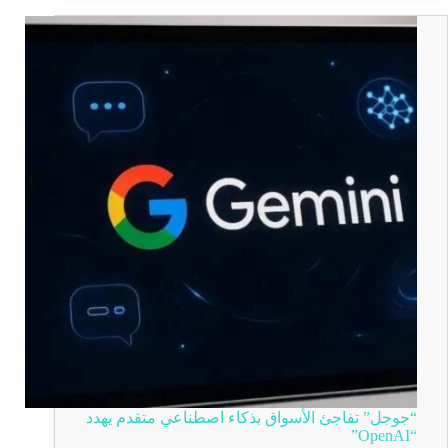
“جوجل” تفاجئ الأسواق بذكاء اصطناعي متقدم يهدد
“OpenAI”