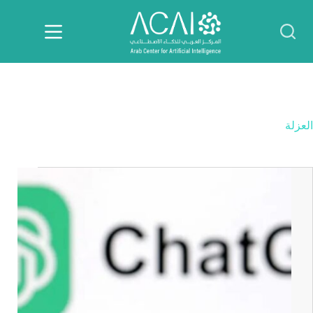
لتجاوز
لى
لمحتوى
العزلة