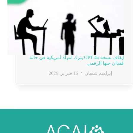
إيقاف نسخة GPT-4o يترك امرأة أمريكية في حالة
فقدان حبها الرقمي
إبراهيم شعبان
16 فبراير, 2026