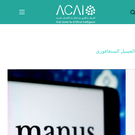
لتجاوز
لى
لمحتوى
الغسيل السنغافوري