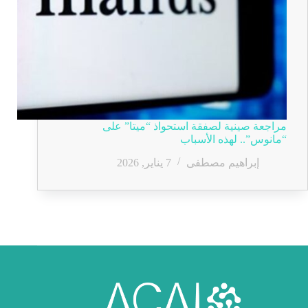
مراجعة صينية لصفقة استحواذ “ميتا” على
“مانوس”.. لهذه الأسباب
إبراهيم مصطفى
7 يناير, 2026