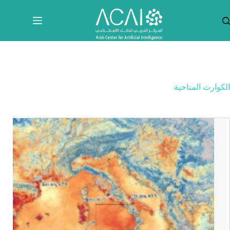
لتجاوز
لى
لمحتوى
الكوارث المناخية