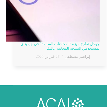
جوجل تطرح ميزة “المحادثات السابقة” في جيميناي
لمستخدمي النسخة المجانية عالميًا
إبراهيم مصطفى
27 فبراير, 2026