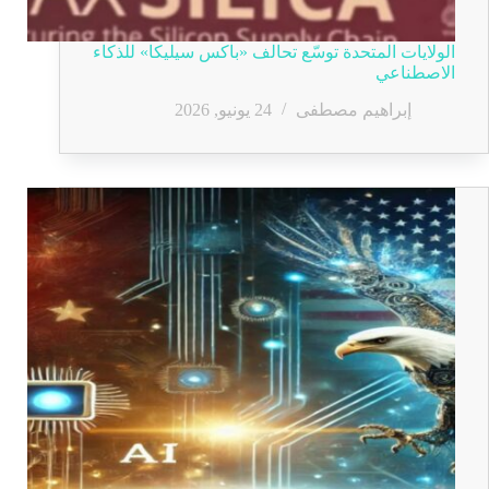
الولايات المتحدة توسّع تحالف «باكس سيليكا» للذكاء
الاصطناعي
إبراهيم مصطفى
24 يونيو, 2026