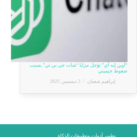
“أوبن إيه آي” تؤجل مزايا “شات جي بي تي” بسبب
ضغوط جيميني
إبراهيم شعبان
3 ديسمبر, 2025
تطوير أدوات وتطبيقات الذكاء