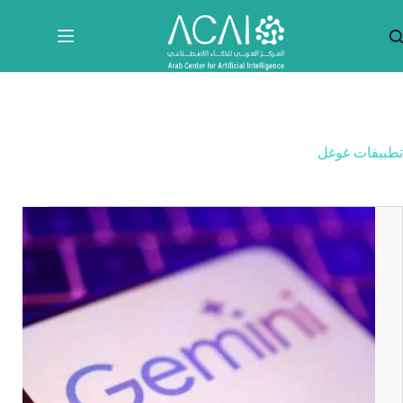
لتجاوز
لى
لمحتوى
تطبيقات غوغل