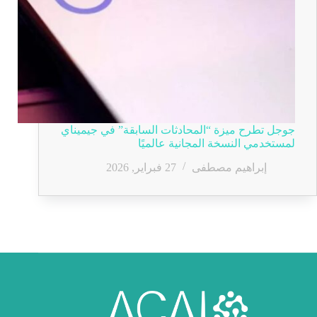
جوجل تطرح ميزة “المحادثات السابقة” في جيميناي
لمستخدمي النسخة المجانية عالميًا
إبراهيم مصطفى
27 فبراير, 2026