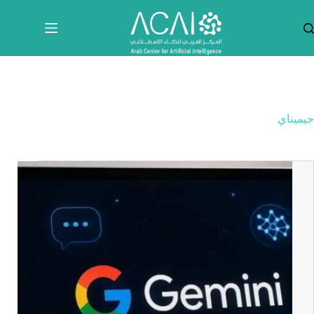
لتجاوز
لى
لمحتوى
جيميناي