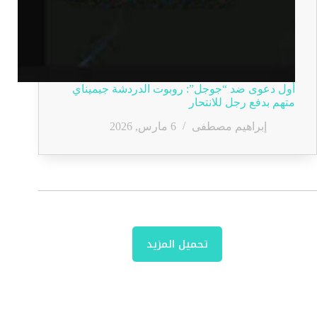
أول دعوى ضد “جوجل”: روبوت الدردشة جيميناي
متهم بدفع رجل للانتحار
إبراهيم مصطفى
6 مارس, 2026
تحميل المزيد