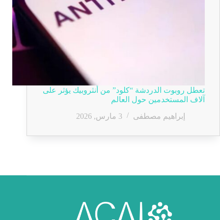
تعطل روبوت الدردشة “كلود” من أنثروبيك يؤثر على
آلاف المستخدمين حول العالم
إبراهيم مصطفى
3 مارس, 2026