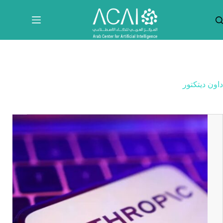
لتجاوز
لى
لمحتوى
داون ديتكتور