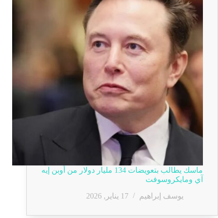
ماسك يطالب بتعويضات 134 مليار دولار من أوبن إيه
آي ومايكروسوفت
يوسف إبراهيم
17 يناير, 2026