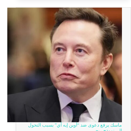
ماسك يرفع دعوى ضد “أوبن إيه آي” بسبب التحول
إلى نموذج ربحي