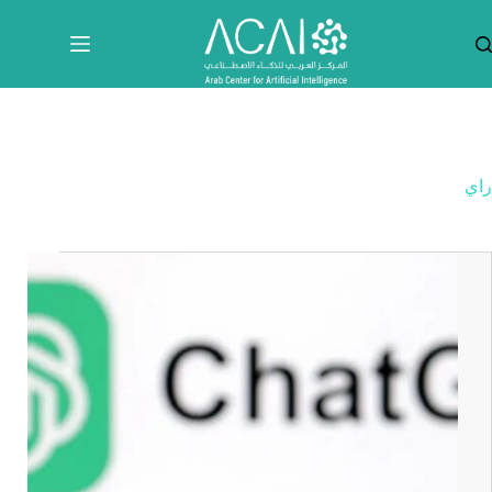
لتجاوز
لى
لمحتوى
راي