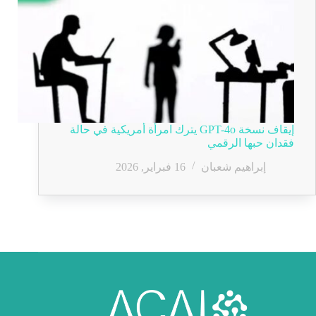
إيقاف نسخة GPT-4o يترك امرأة أمريكية في حالة
فقدان حبها الرقمي
إبراهيم شعبان
16 فبراير, 2026