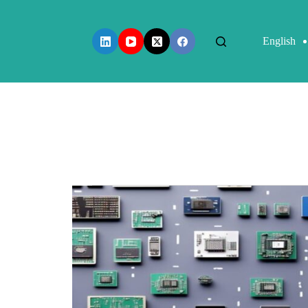
English