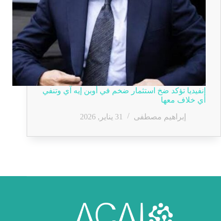
إنفيديا تؤكد ضخ استثمار ضخم في أوبن إيه آي وتنفي
أي خلاف معها
إبراهيم مصطفى
31 يناير, 2026