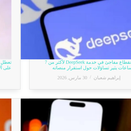
انقطاع مفاجئ في خدمة DeepSeek لأكثر من 7
تعطل ر
اعات يثير تساؤلات حول استقرار منصاته
على آل
إبراهيم شعبان
30 مارس, 2026