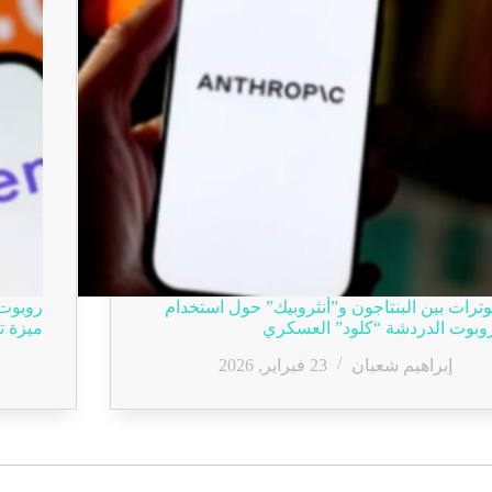
وترات بين البنتاجون و”أنثروبيك” حول استخدام
روبوت 
وبوت الدردشة “كلود” العسكري
ميزة ت
إبراهيم شعبان
23 فبراير, 2026