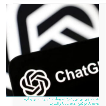
شات جي بي تي يدمج تطبيقات شهيرة: سبوتيفاي،
Canva، بوكينغ، Coursera والمزيد