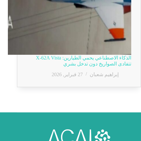
الذكاء الاصطناعي يحمي الطيارين: X-62A Vista
تتفادى الصواريخ دون تدخل بشري
إبراهيم شعبان
27 فبراير, 2026