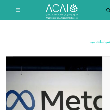
لتجاوز
لى
لمحتوى
سياسات ميتا