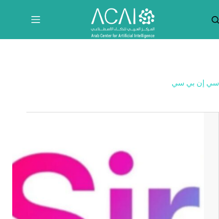
لتجاوز
لى
لمحتوى
سي إن بي سي