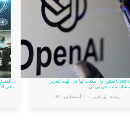
OpenAI تفتتح أول مكتب لها في الهند لتعزيز
المستث
نتشار شات جي بي تي
في الأ
يوسف إبراهيم
22 أغسطس, 2025