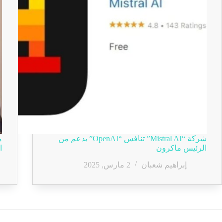
شركة “Mistral AI” تنافس “OpenAI” بدعم من
م
الرئيس ماكرون
ا
إبراهيم شعبان
2 مارس, 2025