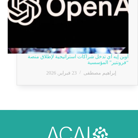
أوبن إيه آي تدخل شراكات استراتيجية لإطلاق منصة
“فرونتير” المؤسسية
إبراهيم مصطفى
23 فبراير, 2026