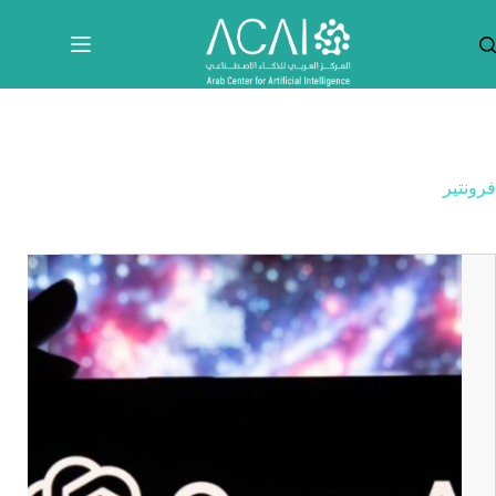
لتجاوز
لى
لمحتوى
فرونتير