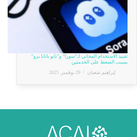
تقييد الاستخدام المجاني لـ”سورا” و”نانو بانانا برو”
بسبب الضغط على الخدمتين
إبراهيم شعبان
29 نوفمبر, 2025