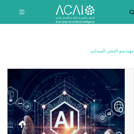
لتجاوز
لى
لمحتوى
مهندسو النشر الميداني