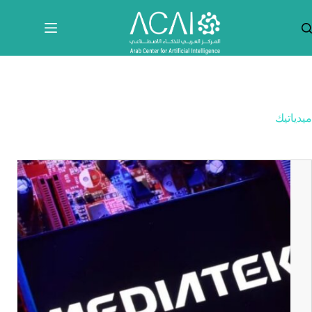
لتجاوز
لى
لمحتوى
ميدياتيك