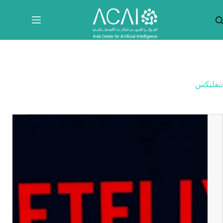
لتجاوز
لى
لمحتوى
نتفليكس