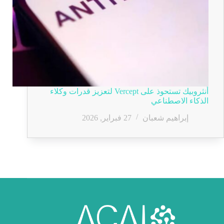
أنثروبيك تستحوذ على Vercept لتعزيز قدرات وكلاء
الذكاء الاصطناعي
إبراهيم شعبان
27 فبراير, 2026