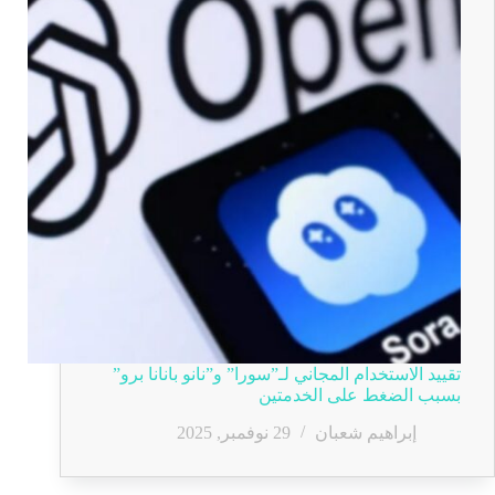
تقييد الاستخدام المجاني لـ”سورا” و”نانو بانانا برو”
بسبب الضغط على الخدمتين
إبراهيم شعبان
29 نوفمبر, 2025