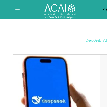
لتجاوز
لى
لمحتوى
DeepSeek‑V3