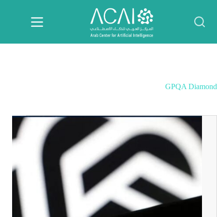
لتجاوز
لى
لمحتوى
GPQA Diamond