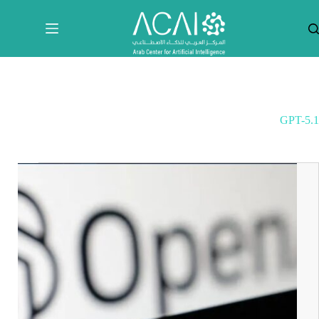
لتجاوز
لى
لمحتوى
GPT-5.1