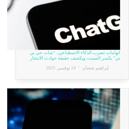
اتهامات تضرب الذكاء الاصطناعي.. “شات جي بي
تي” يكسر الصمت ويكشف حقيقة حوادث الانتحار
إبراهيم شعبان
24 نوفمبر, 2025