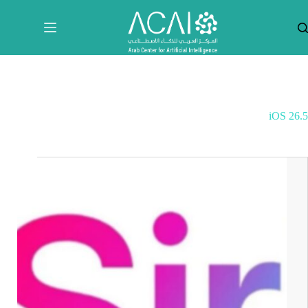
لتجاوز
لى
لمحتوى
iOS 26.5