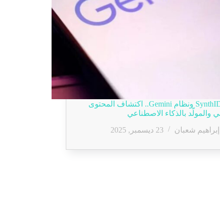
تقنية SynthID ونظام Gemini.. اكتشاف المحتوى
ي والمولّد بالذكاء الاصطناعي
إبراهيم شعبان
23 ديسمبر, 2025