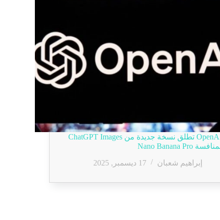
OpenAI تطلق نسخة جديدة من ChatGPT Images
نافسة Nano Banana Pro
إبراهيم شعبان
17 ديسمبر, 2025