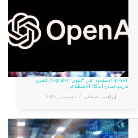
OpenAI تستحوذ على “نبتون” (Neptune) لتعزيز
تدريب نماذج الذكاء الاصطناعي
إبراهيم مصطفى
5 ديسمبر, 2025