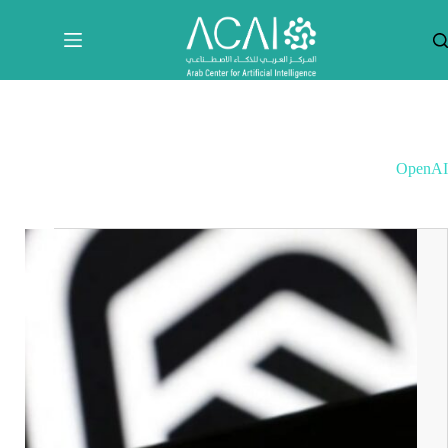
لتجاوز
لى
لمحتوى
OpenAI