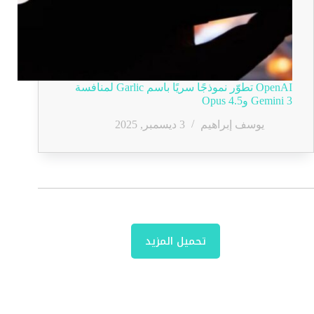
OpenAI تطوّر نموذجًا سريًا باسم Garlic لمنافسة
Gemini 3 وOpus 4.5
يوسف إبراهيم
3 ديسمبر, 2025
تحميل المزيد