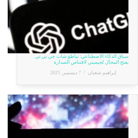
سباق الذكاء الاصطناعي: تباطؤ شات جي بي تي
يفتح المجال لجيميني لاقتناص الصدارة
إبراهيم شعبان
7 ديسمبر, 2025