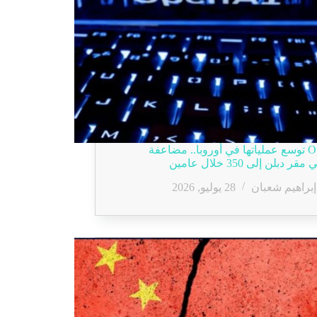
OpenAI توسع عملياتها في أوروبا.. مضاعفة
 دبلن إلى 350 خلال عامين
إبراهيم شعبان
28 يوليو, 2026