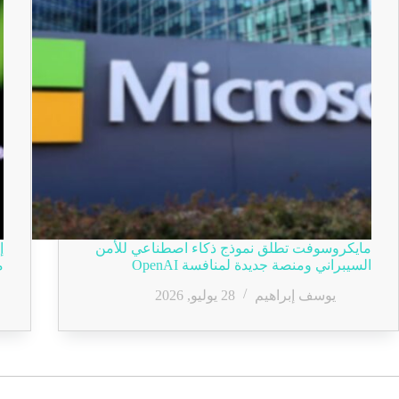
مايكروسوفت تطلق نموذج ذكاء اصطناعي للأمن
السيبراني ومنصة جديدة لمنافسة OpenAI
م
يوسف إبراهيم
28 يوليو, 2026