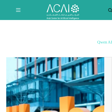
لتجاوز
لى
لمحتوى
Qwen AI