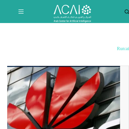
لتجاوز
لى
لمحتوى
Run:ai