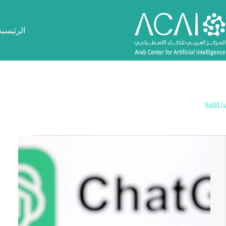
لتجاوز
لى
لمحتوى
الرئيسية
StillUs