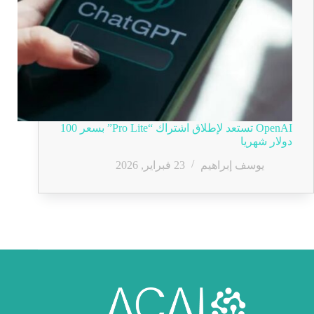
OpenAI تستعد لإطلاق اشتراك “Pro Lite” بسعر 100
دولار شهريا
يوسف إبراهيم
23 فبراير, 2026