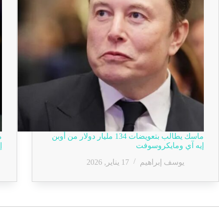
ماسك يطالب بتعويضات 134 مليار دولار من أوبن
م
إيه آي ومايكروسوفت
إ
يوسف إبراهيم
17 يناير, 2026