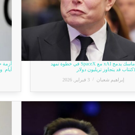
ماسك يدمج xAI مع SpaceX في خطوة تمهد
أزمة ج
اكتتاب قد يتجاوز تريليون دولار
أيام 
إبراهيم شعبان
3 فبراير, 2026