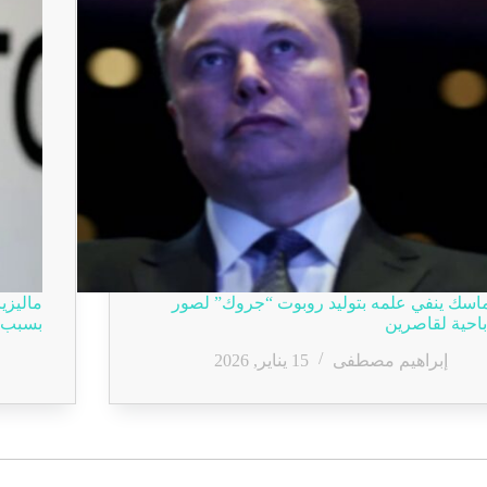
اسك ينفي علمه بتوليد روبوت “جروك” لصور
باحية لقاصرين
بسبب إ
إبراهيم مصطفى
15 يناير, 2026