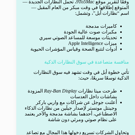
وفقًا لتقرير موقع
9To5Mac
، تحمل النظارات الجديدة —
المتوقع إطلاقها في وقت مبكر من العام المقبل —
اسم “نظارات أبل”، وتشمل:
كاميرات مدمجة
مكبرات صوت عالية الجودة
تحديثات موسعة للمساعد الصوتي سيري
ميزات Apple Intelligence
أدوات لتتبع الصحة وقياس المؤشرات الحيوية
منافسة متصاعدة في سوق النظارات الذكية
تأتي خطوة أبل في وقت تشهد فيه سوق النظارات
الذكية توسعًا سريعًا، حيث:
طرحت ميتا نظارات
Ray-Ban Display
المزودة
بشاشات داخل العدسات
أعلنت جوجل عن شراكات مع واربي باركر
وجينتل مونستر لإصدار جيلَين من نظارات الذكاء
الاصطناعي، أحدهما بشاشة مدمجة والآخر يعتمد
على نظام صوتي ومرئي دون شاشة
وتحاول الشركات تسريع دخولها هذا المجال مع تصاعد